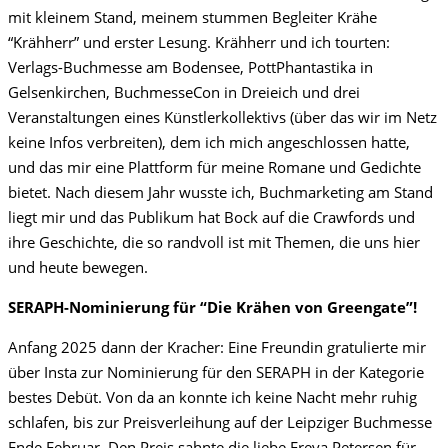
mit kleinem Stand, meinem stummen Begleiter Krähe
“Krähherr” und erster Lesung. Krähherr und ich tourten:
Verlags-Buchmesse am Bodensee, PottPhantastika in
Gelsenkirchen, BuchmesseCon in Dreieich und drei
Veranstaltungen eines Künstlerkollektivs (über das wir im Netz
keine Infos verbreiten), dem ich mich angeschlossen hatte,
und das mir eine Plattform für meine Romane und Gedichte
bietet. Nach diesem Jahr wusste ich, Buchmarketing am Stand
liegt mir und das Publikum hat Bock auf die Crawfords und
ihre Geschichte, die so randvoll ist mit Themen, die uns hier
und heute bewegen.
SERAPH-Nominierung für “Die Krähen von Greengate”!
Anfang 2025 dann der Kracher: Eine Freundin gratulierte mir
über Insta zur Nominierung für den SERAPH in der Kategorie
bestes Debüt. Von da an konnte ich keine Nacht mehr ruhig
schlafen, bis zur Preisverleihung auf der Leipziger Buchmesse
Ende Februar. Den Preis sahnte die liebe Freya Petersen für