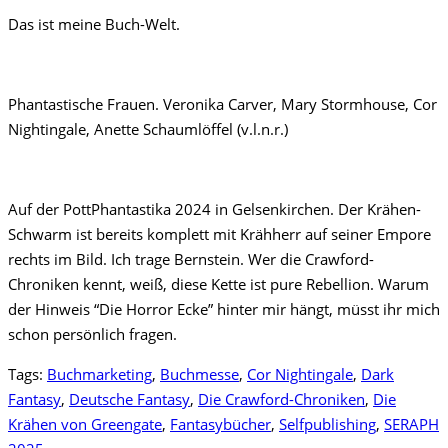
Das ist meine Buch-Welt.
Phantastische Frauen. Veronika Carver, Mary Stormhouse, Cor
Nightingale, Anette Schaumlöffel (v.l.n.r.)
Auf der PottPhantastika 2024 in Gelsenkirchen. Der Krähen-
Schwarm ist bereits komplett mit Krähherr auf seiner Empore
rechts im Bild. Ich trage Bernstein. Wer die Crawford-
Chroniken kennt, weiß, diese Kette ist pure Rebellion. Warum
der Hinweis “Die Horror Ecke” hinter mir hängt, müsst ihr mich
schon persönlich fragen.
Tags:
Buchmarketing
,
Buchmesse
,
Cor Nightingale
,
Dark
Fantasy
,
Deutsche Fantasy
,
Die Crawford-Chroniken
,
Die
Krähen von Greengate
,
Fantasybücher
,
Selfpublishing
,
SERAPH